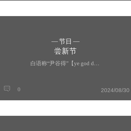
节日
尝新节
白语称“尹谷得”【ye god ded】，意为“头一回吃新谷米”，故称“尝新节”。节期不统一，大多选择稻谷基本黄熟时属鼠、狗、龙、羊日过尝新节。尝新节，需选一块基本成熟稻田，采摘其中饱满大穗，搓下谷子在锅中炒干，再用手碓舂成新米。尝新节当天，以一块新鲜熟肉，一碗新米僧饭，一块豆腐，一枚熟鸡蛋、清茶、素酒等牲礼祭祀本主、山神、土地、护甸神、神鹰。祭祀时，割一小片肉插在一双筷子顶端，再把筷子插在...
0
2024/08/30