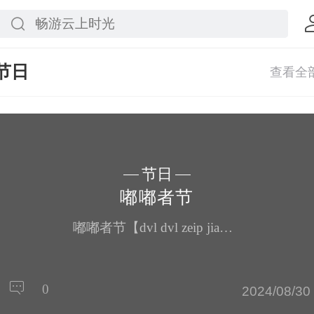
节日
节日
嘟嘟者节
嘟嘟者节【dvl dvl zeip jia】：白族“嘟嘟者节”与阴历冬至节同日。嘟嘟者既为牛节，又为猪节。养牛户早上喂牛一盆稀饭，让耕牛休息一天。养牛者则聚于牛王庙或牛神祠，会餐祭祀牛神。养猪户必须牧放猪仔，有“嘟嘟者，肉一块，鱼一节，早饭吃了放猪仔”的童谣，老年妇女则以香火祭祀猪神。
0
2024/08/30