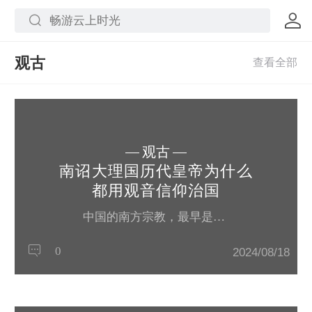
观古
观古
南诏大理国历代皇帝为什么
都用观音信仰治国
中国的南方宗教，最早是从印度经过云南，面向四川，长江流域传播的。云南就像一条纽带连接着印度和中国长江流域的佛教传播。佛教最初传入云南，是经过以下途径：天竺道，吐蕃道，蜀道，黔中道，交趾道。其中的天竺道和吐蕃道是由外部传入云南；蜀道，黔中道，交趾道是属于内地通道。天竺道，又称蜀身毒道，早期把大乘密教传入云南，晚期传入云南的是南传上座部宗教。此通道是从古印度出发，途经缅甸而传入。这条通道是对云南...
0
2024/08/18