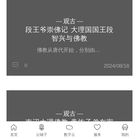
观古
段王爷崇佛记 大理国国王段
智兴与佛教
佛教从唐代开始，分别由中原内地，印度、缅甸、西藏等多条线路传入南诏、大理国境内，在漫长的历史发展过程中，有这样一个基本事实：即佛教不可避免地要与历代南诏、大理国国王发生这样或那样的联系。佛教自传入大理地区后，得到了南诏、大理国王的扶持，他们之所以扶持佛教，是因为佛教以息心去欲、清净善性为劝世宗义，能有助于南诏、大理国统治者宁邦御民的治国方略。大理国国王段智兴，是大理国段氏第18代国王，宋孝宗...
0
2024/08/18
观古
南诏大理佛教 贵族子弟在家
为僧制度始末
首页
云铺子
数字云
服务
我的